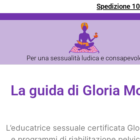
Spedizione 10
Per una sessualità ludica e consapevol
La guida di Gloria M
L’educatrice sessuale certificata Gl
e programmi di riabilitazione pelv