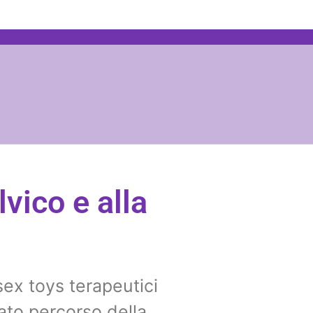
vico e alla
sex toys terapeutici
ato percorso della