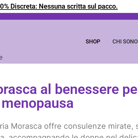
0% Discreta: Nessuna scritta sul pacco.
SHOP
CHI SONO
e
orasca al benessere pel
menopausa
oria Morasca offre consulenze mirate, 
ica, accompagnando le donne nel delic