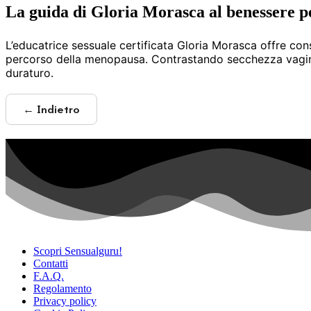
La guida di Gloria Morasca al benessere p
L’educatrice sessuale certificata Gloria Morasca offre co
percorso della menopausa. Contrastando secchezza vaginal
duraturo.
← Indietro
Scopri Sensualguru!
Contatti
F.A.Q.
Regolamento
Privacy policy